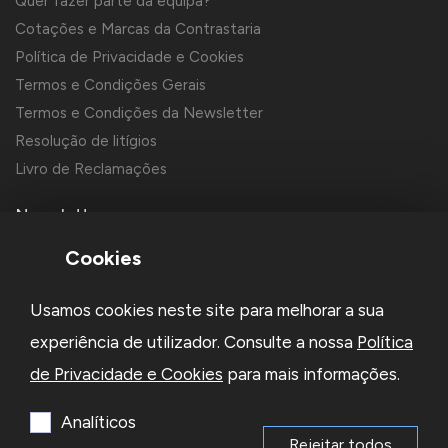
Quer fazer parte da equipa?
Cotações e Marcas da Contrastaria
Política de Privacidade e Cookies
Termos e Condições Gerais
Termos e Condições da Newsletter
Resolução de litígios
Livro de Reclamações
Newsletter
Cookies
Usamos cookies neste site para melhorar a sua
experiência de utilizador. Consulte a nossa
Política
de Privacidade e Cookies
para mais informações.
Li e aceito a
Política de Privacidade
e os
Termos e Condições
da Newsletter
Analíticos
Rejeitar todos
Subscrever