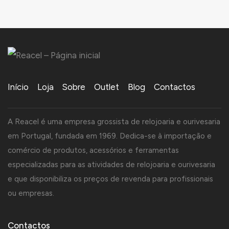
Início
Loja
Sobre
Outlet
Blog
Contactos
A Reacel é uma empresa grossista de relojoaria e ourivesaria
em Portugal, fundada em 1969. Dedica-se à importação e
comércio de produtos, acessórios e ferramentas
especializadas para as atividades de relojoaria e ourivesaria
e que disponibiliza os preços de revenda para profissionais
ou empresas.
Contactos