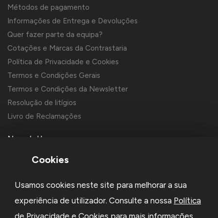
Métodos de pagamento
Informações de Entrega e Devoluções
Quer fazer parte da equipa?
Cotações e Marcas da Contrastaria
Política de Privacidade e Cookies
Termos e Condições Gerais
Termos e Condições da Newsletter
Resolução de litígios
Livro de Reclamações
Newsletter
Cookies
Usamos cookies neste site para melhorar a sua
experiência de utilizador. Consulte a nossa
Política
de Privacidade e Cookies
para mais informações.
Li e aceito a
Política de Privacidade
e os
Termos e Condições