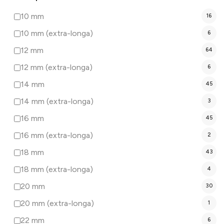
Rosa
1
10 mm
16
Rosa Pálido
1
10 mm (extra-longa)
6
Roxo
3
12 mm
64
Turquesa
1
12 mm (extra-longa)
6
Verde
18
14 mm
45
Verde claro
3
14 mm (extra-longa)
3
Vermelho
4
16 mm
45
16 mm (extra-longa)
2
18 mm
43
18 mm (extra-longa)
4
20 mm
30
20 mm (extra-longa)
1
22 mm
6