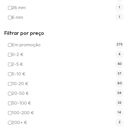
26 mm
1
6 mm
1
8 mm
4
Filtrar por preço
8 mm (extra-longa)
5
Em promoção
279
Não Definido
54
0-2 €
6
2-5 €
60
5-10 €
37
10-20 €
80
20-50 €
54
50-100 €
32
100-200 €
14
200+ €
2