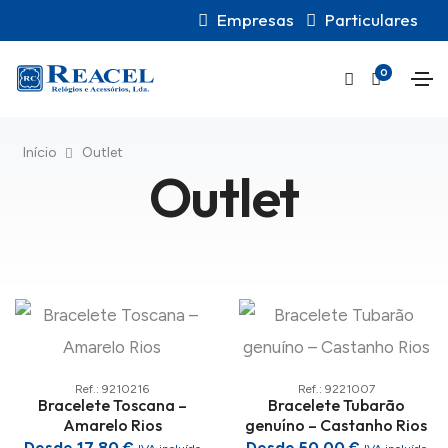
Empresas
Particulares
0
Início
Outlet
Outlet
Ref.: 9210216
Ref.: 9221007
Bracelete Toscana –
Bracelete Tubarão
Amarelo Rios
genuíno – Castanho Rios
Desde 17,80 €
Desde 50,00 €