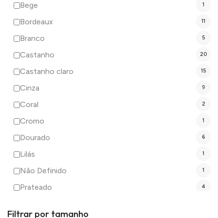
Bege
1
Bordeaux
11
Branco
5
Castanho
20
Castanho claro
15
Cinza
9
Coral
2
Cromo
1
Dourado
6
Lilás
1
Não Definido
1
Prateado
4
Preto
24
Filtrar por tamanho