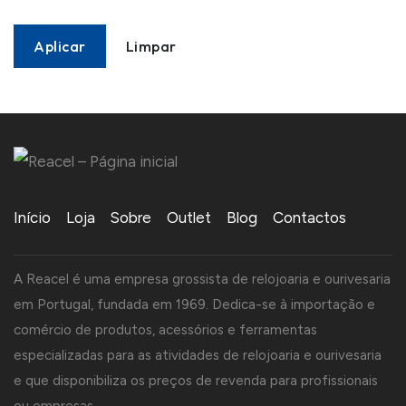
Aplicar
Limpar
Início
Loja
Sobre
Outlet
Blog
Contactos
A Reacel é uma empresa grossista de relojoaria e ourivesaria
em Portugal, fundada em 1969. Dedica-se à importação e
comércio de produtos, acessórios e ferramentas
especializadas para as atividades de relojoaria e ourivesaria
e que disponibiliza os preços de revenda para profissionais