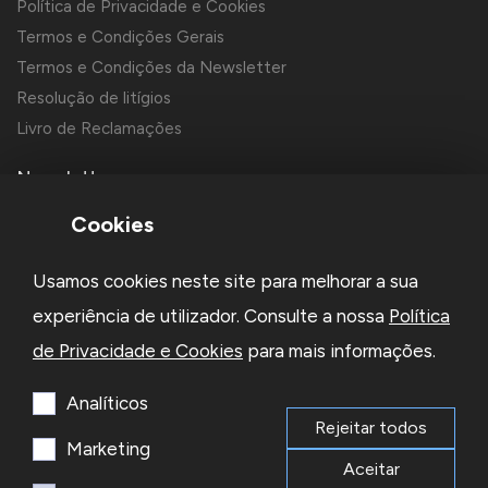
Política de Privacidade e Cookies
Termos e Condições Gerais
Termos e Condições da Newsletter
Resolução de litígios
Livro de Reclamações
Newsletter
Cookies
Usamos cookies neste site para melhorar a sua
experiência de utilizador. Consulte a nossa
Política
de Privacidade e Cookies
para mais informações.
Li e aceito a
Política de Privacidade
e os
Termos e Condições
da Newsletter
Analíticos
Rejeitar todos
Subscrever
Marketing
Aceitar