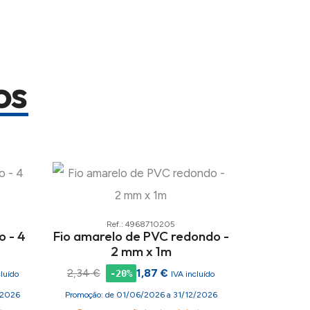
os
Ref.: 4968710205
o - 4
Fio amarelo de PVC redondo -
2 mm x 1m
2,34 €
1,87 €
-20%
cluído
IVA incluído
/2026
Promoção: de 01/06/2026 a 31/12/2026