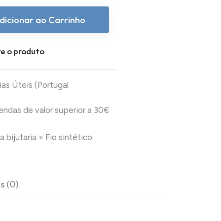
dicionar ao Carrinho
e o produto
ias Úteis (Portugal
das de valor superior a 30€
a bijutaria
>
Fio sintético
s (0)