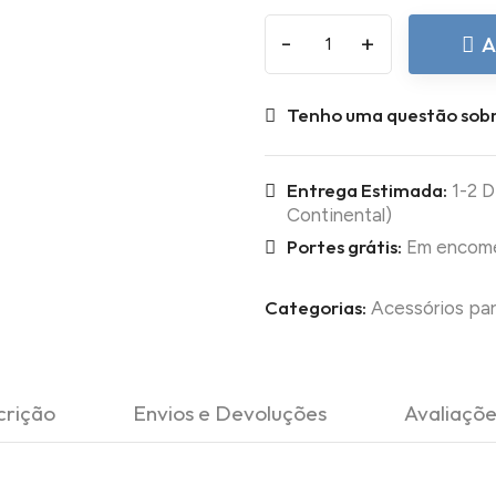
-
+
A
Tenho uma questão sobr
Entrega Estimada:
1-2 D
Continental)
Portes grátis:
Em encomen
Categorias:
Acessórios par
crição
Envios e Devoluções
Avaliaçõe