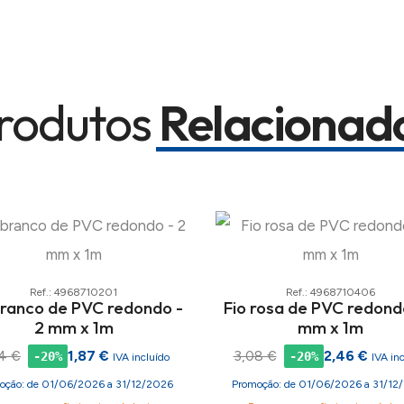
rodutos
Relacionad
Ref.: 4968710201
Ref.: 4968710406
branco de PVC redondo -
Fio rosa de PVC redond
2 mm x 1m
mm x 1m
4 €
1,87 €
3,08 €
2,46 €
-20%
-20%
IVA incluído
IVA in
oção: de 01/06/2026 a 31/12/2026
Promoção: de 01/06/2026 a 31/12