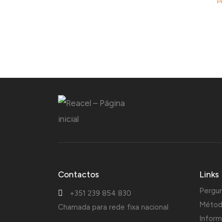
P
Contactos
Links
Pergu
+351 239 854 830
Métod
Chamada para rede fixa nacional
Inform