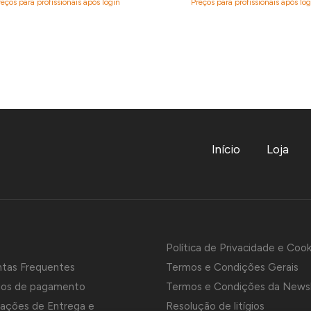
reços para profissionais após login
Preços para profissionais após log
Início
Loja
Política de Privacidade e Cook
ntas Frequentes
Termos e Condições Gerais
os de pagamento
Termos e Condições da News
ações de Entrega e
Resolução de litígios