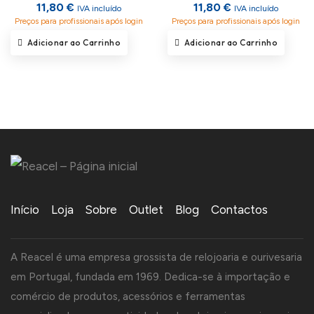
11,80 €
11,80 €
IVA incluído
IVA incluído
Preços para profissionais após login
Preços para profissionais após login
Adicionar ao Carrinho
Adicionar ao Carrinho
Início
Loja
Sobre
Outlet
Blog
Contactos
A Reacel é uma empresa grossista de relojoaria e ourivesaria
em Portugal, fundada em 1969. Dedica-se à importação e
comércio de produtos, acessórios e ferramentas