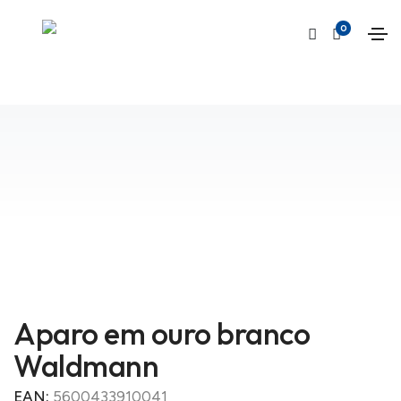
0
Início
Loja
Material de Escrita
Acessórios Waldmann
Waldmann
Aparo em ouro branco Waldmann
Aparo em ouro branco
Waldmann
EAN:
5600433910041