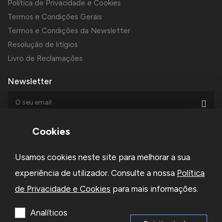
Política de Privacidade e Cookies
Termos e Condições Gerais
Termos e Condições da Newsletter
Resolução de litígios
Livro de Reclamações
Newsletter
Cookies
Usamos cookies neste site para melhorar a sua
Li e aceito a
Política de Privacidade
e os
Termos e Condições
da Newsletter
experiência de utilizador. Consulte a nossa
Política
de Privacidade e Cookies
para mais informações.
Subscrever
Analíticos