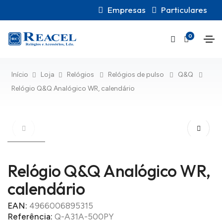
Empresas
Particulares
0
Início
Loja
Relógios
Relógios de pulso
Q&Q
Relógio Q&Q Analógico WR, calendário
Relógio Q&Q Analógico WR,
calendário
EAN:
4966006895315
Referência:
Q-A31A-500PY