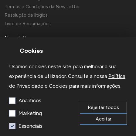
Termos e Condições da Newsletter
Resolução de litígios
Livro de Reclamações
Newsletter
Cookies
Usamos cookies neste site para melhorar a sua
experiência de utilizador. Consulte a nossa
Política
de Privacidade e Cookies
para mais informações.
Li e aceito a
Política de Privacidade
e os
Termos e Condições
da Newsletter
Analíticos
Rejeitar todos
Subscrever
Marketing
Aceitar
Essenciais