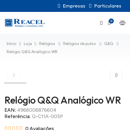
Empresas
Particulares
0
Início
Loja
Relógios
Relógios de pulso
Q&Q
Relógio Q&Q Analógico WR
Relógio Q&Q Analógico WR
EAN:
4966006876604
Referência:
Q-C11A-005P
0 Avaliações