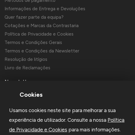
Métodos de pagamento
Informações de Entrega e Devoluções
Quer fazer parte da equipa?
Cotações e Marcas da Contrastaria
Política de Privacidade e Cookies
Termos e Condições Gerais
Termos e Condições da Newsletter
Resolução de litígios
Livro de Reclamações
Newsletter
Cookies
Usamos cookies neste site para melhorar a sua
experiência de utilizador. Consulte a nossa
Política
de Privacidade e Cookies
para mais informações.
Li e aceito a
Política de Privacidade
e os
Termos e Condições