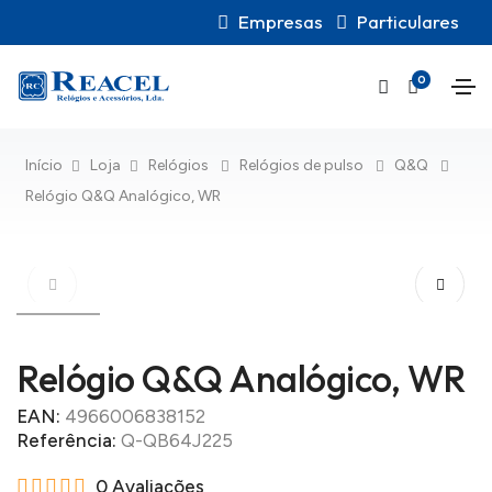
Empresas
Particulares
0
Início
Loja
Relógios
Relógios de pulso
Q&Q
Relógio Q&Q Analógico, WR
Relógio Q&Q Analógico, WR
EAN:
4966006838152
Referência:
Q-QB64J225
0 Avaliações