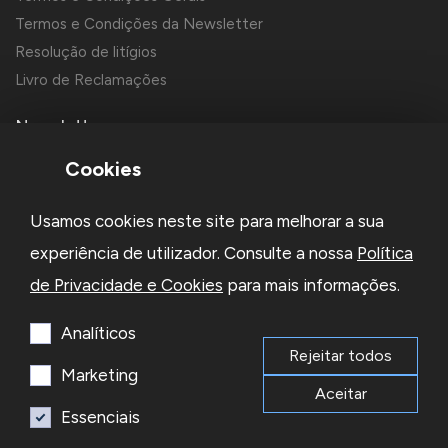
Termos e Condições da Newsletter
Resolução de litígios
Livro de Reclamações
Newsletter
Cookies
Usamos cookies neste site para melhorar a sua
experiência de utilizador. Consulte a nossa
Política
de Privacidade e Cookies
para mais informações.
Li e aceito a
Política de Privacidade
e os
Termos e Condições
da Newsletter
Analíticos
Rejeitar todos
Subscrever
Marketing
Aceitar
Essenciais