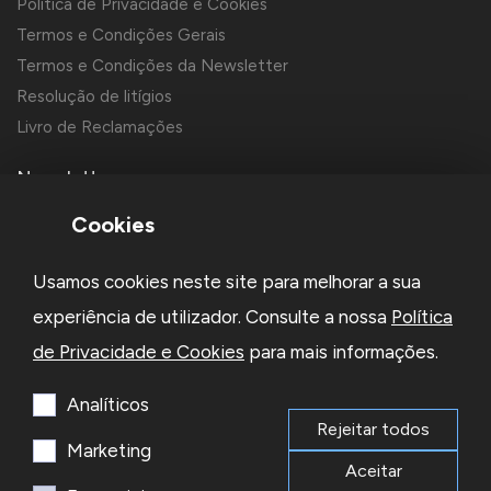
Política de Privacidade e Cookies
Termos e Condições Gerais
Termos e Condições da Newsletter
Resolução de litígios
Livro de Reclamações
Newsletter
Cookies
Usamos cookies neste site para melhorar a sua
experiência de utilizador. Consulte a nossa
Política
de Privacidade e Cookies
para mais informações.
Li e aceito a
Política de Privacidade
e os
Termos e Condições
da Newsletter
Analíticos
Rejeitar todos
Subscrever
Marketing
Aceitar