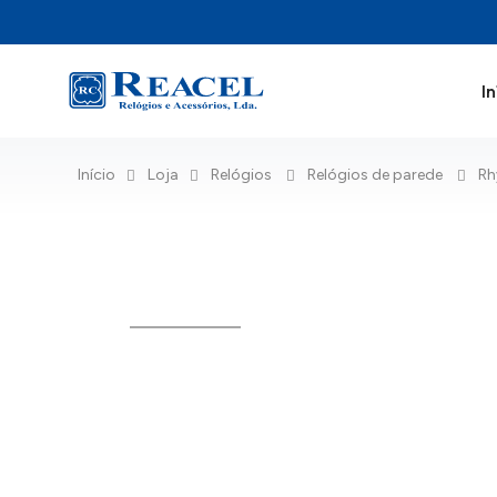
In
Início
Loja
Relógios
Relógios de parede
R