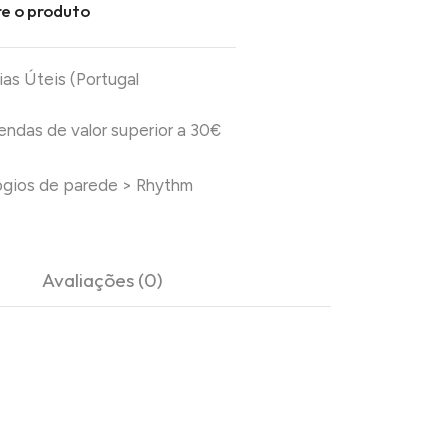
e o produto
ias Úteis (Portugal
das de valor superior a 30€
ógios de parede
>
Rhythm
Avaliações (0)