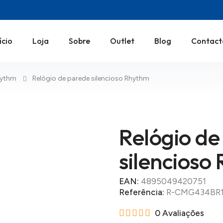
ício
Loja
Sobre
Outlet
Blog
Contact
hythm
Relógio de parede silencioso Rhythm
Relógio de
silencioso
EAN:
4895049420751
Referência:
R-CMG434BR
0 Avaliações