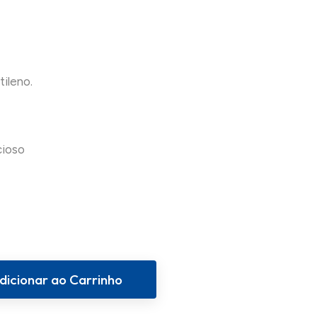
ileno.
cioso
dicionar ao Carrinho