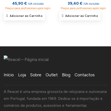
45,90 €
39,40 €
IVA incluído
IVA incluído
Preços para profissionais após login
Preços para profissionais após login
Adicionar ao Carrinho
Adicionar ao Carrinho
Início
Loja
Sobre
Outlet
Blog
Contactos
A Reacel é uma empresa grossista de relojoaria e ourivesaria
em Portugal, fundada em 1969. Dedica-se à importação e
comércio de produtos, acessórios e ferramentas