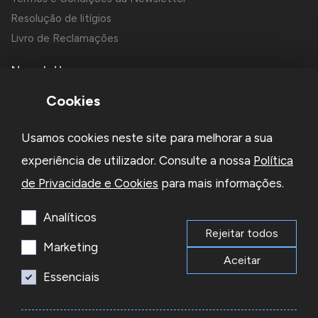
Resolução de litígios
Livro de Reclamações
Newsletter
Cookies
Usamos cookies neste site para melhorar a sua
experiência de utilizador. Consulte a nossa
Política
de Privacidade e Cookies
para mais informações.
Li e aceito a
Política de Privacidade
e os
Termos e Condições
da Newsletter
Analíticos
Rejeitar todos
Subscrever
Marketing
Aceitar
Essenciais
© 2026 Reacel Todos os direitos reservados.