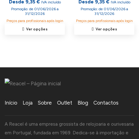
Desde 9,35 €
Desde 9,35 €
IVA incluído
IVA incluído
Promoção: de 01/06/2026 a
Promoção: de 01/06/2026 a
31/12/2026
31/12/2026
Preços para profissionais após login
Preços para profissionais após login
Ver opções
Ver opções
Início
Loja
Sobre
Outlet
Blog
Contactos
A Reacel é uma empresa grossista de relojoaria e ourivesaria
em Portugal, fundada em 1969. Dedica-se à importação e