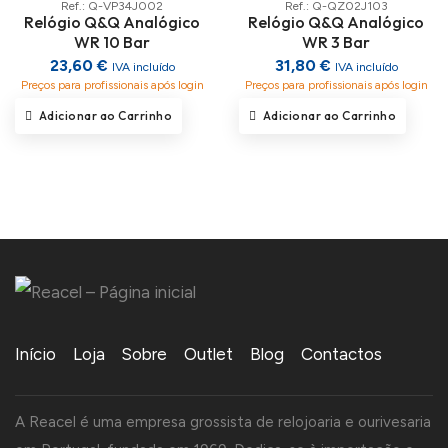
Ref.: Q-VP34J002
Ref.: Q-QZ02J103
Relógio Q&Q Analógico
Relógio Q&Q Analógico
WR 10 Bar
WR 3 Bar
23,60 €
31,80 €
IVA incluído
IVA incluído
Preços para profissionais após login
Preços para profissionais após login
Adicionar ao Carrinho
Adicionar ao Carrinho
Início
Loja
Sobre
Outlet
Blog
Contactos
A Reacel é uma empresa grossista de relojoaria e ourivesaria