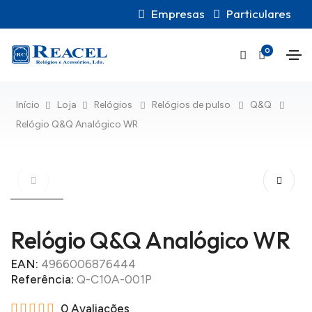
Empresas
Particulares
0
Início
Loja
Relógios
Relógios de pulso
Q&Q
Relógio Q&Q Analógico WR
Relógio Q&Q Analógico WR
EAN:
4966006876444
Referência:
Q-C10A-001P
0 Avaliações