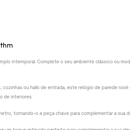
ythm
mplo intemporal. Complete o seu ambiente clássico ou mod
ios, cozinhas ou halls de entrada, este relógio de parede ro
 de interiores.
metro, tornando-o a peça chave para complementar a sua d
he um toque refinado perfeito para complementar a sua de