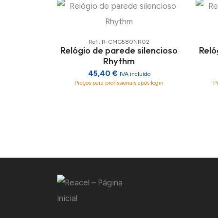
Ref.: R-CMG580NR02
Relógio de parede silencioso
Reló
Rhythm
45,40 €
IVA incluído
Preços para profissionais após login
P