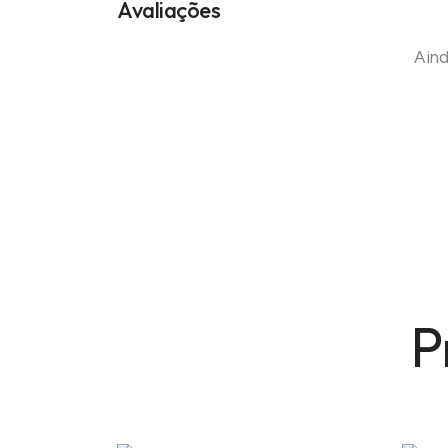
Avaliações
Aind
P