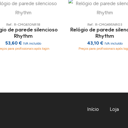
Ref.: R-CMG610NR18
Ref.: R-CMG495NR03
gio de parede silencioso
Relógio de parede silen
Rhythm
Rhythm
53,60 €
43,10 €
IVA incluído
IVA incluído
reços para profissionais após login
Preços para profissionais após log
Início
Loja