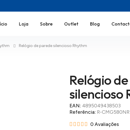
ício
Loja
Sobre
Outlet
Blog
Contact
hythm
Relógio de parede silencioso Rhythm
Relógio de
silencioso
EAN:
4895049438503
Referência:
R-CMG580NR
0 Avaliações