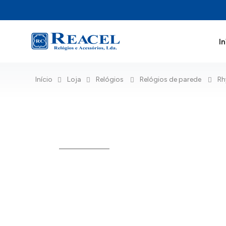
In
Início
Loja
Relógios
Relógios de parede
R