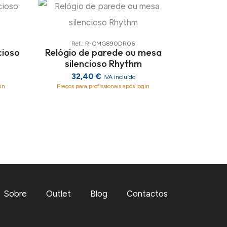
Ref.: R-CMG890DR06
cioso
Relógio de parede ou mesa
silencioso Rhythm
32,40 €
IVA incluído
in
Preços para profissionais após login
Sobre
Outlet
Blog
Contactos