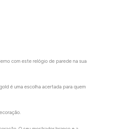
erno com este relógio de parede na sua
sé gold é uma escolha acertada para quem
ecoração.
coração. O seu mostrador branco e a