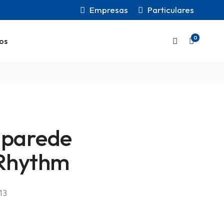
Empresas
Particulares
0
os
 parede
 Rhythm
13