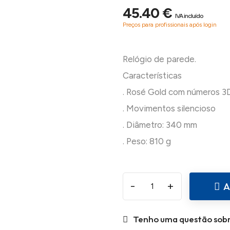
45.40 €
IVA incluído
Preços para profissionais após login
Relógio de parede.
Características
. Rosé Gold com números 3
. Movimentos silencioso
. Diâmetro: 340 mm
-
+
A
Tenho uma questão sobr