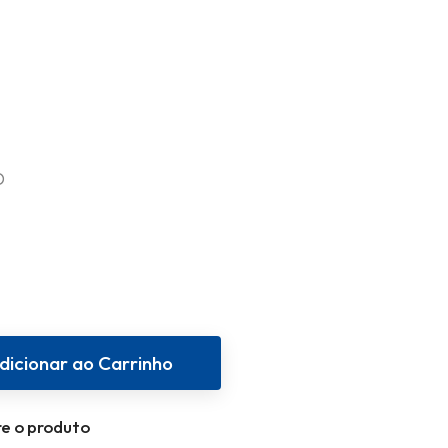
D
dicionar ao Carrinho
e o produto